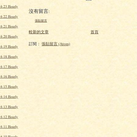
16 23 Hourly
沒有留言:
16 22 Hourly
張貼留言
16 21 Hourly
較新的文章
首頁
16 20 Hourly
訂閱：
張貼留言 (Atom)
16 19 Hourly
16 18 Hourly
16 17 Hourly
16 16 Hourly
16 15 Hourly
16 14 Hourly
16 13 Hourly
16 12 Hourly
16 11 Hourly
16 10 Hourly