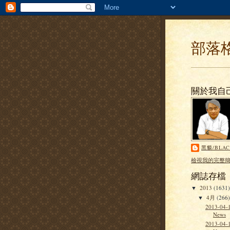
部落
關於我自
黑貘/BLAC
檢視我的完整
網誌存檔
2013
(1631)
▼
4月
(266
▼
2013-04-1
News
2013-04-1