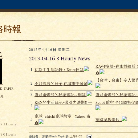
格時報
2013年4月16日 星期二
己
2013-04-16 8 Hourly News
RAV4換胎~在永益輪胎 
1
瓦斯工生活記錄：Xuite日誌
�
【台灣，台東】令人驚
2
不能流浪的日子,在城市中發呆
K TAPIR
3
饅頭蜜蜂熊的秘密遊記 - 網誌
饅頭蜜蜂熊的秘密遊記: 
簡介
KEN的生活日記~吸引力法則!! 一
Scoot 航空 全! 部8折促銷
4
桌球--chichi桌球教室 - Yahoo!奇
)
5
劉國梁教學片 -
�
7 1 Hourly
7 0 Hourly
張貼者：
黑貘/Black Tapir
於
上午9:05