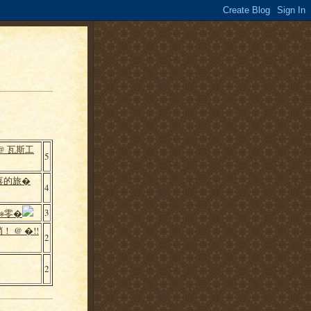
@ 瓦斯工
5
喜的旅�
4
3
※零�
！ @ �!!
2
2